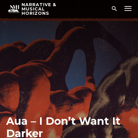
NARRATIVE &
MUSICAL
HORIZONS
Aua – I Don’t Want It
Darker