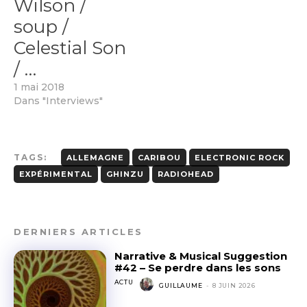
Wilson /
soup /
Celestial Son
/ …
1 mai 2018
Dans "Interviews"
TAGS:
ALLEMAGNE
CARIBOU
ELECTRONIC ROCK
EXPÉRIMENTAL
GHINZU
RADIOHEAD
DERNIERS ARTICLES
Narrative & Musical Suggestion
#42 – Se perdre dans les sons
ACTU
GUILLAUME
-
8 JUIN 2026