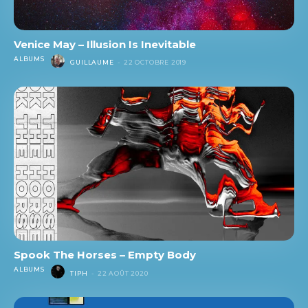
Venice May – Illusion Is Inevitable
ALBUMS
GUILLAUME
-
22 OCTOBRE 2019
Spook The Horses – Empty Body
ALBUMS
TIPH
-
22 AOÛT 2020