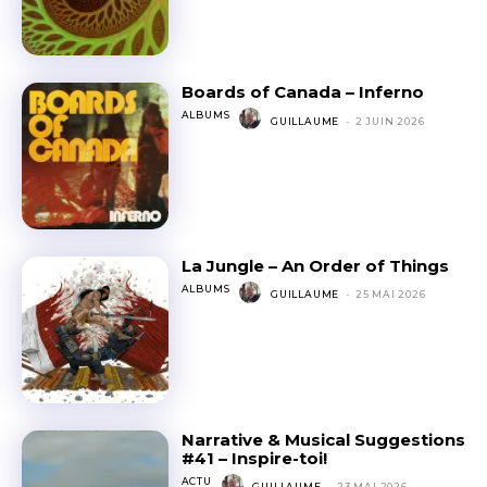
Boards of Canada – Inferno
ALBUMS
GUILLAUME
-
2 JUIN 2026
La Jungle – An Order of Things
ALBUMS
GUILLAUME
-
25 MAI 2026
Narrative & Musical Suggestions
#41 – Inspire-toi!
ACTU
GUILLAUME
-
23 MAI 2026