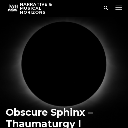
NARRATIVE &
MUSICAL
HORIZONS
Obscure Sphinx –
Thaumaturgy I