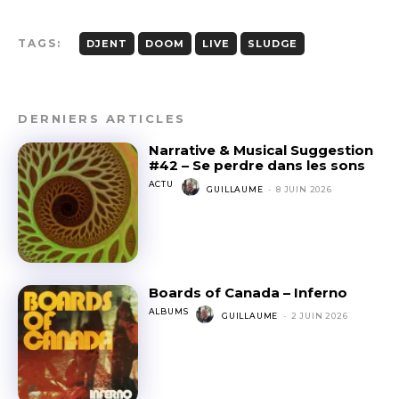
TAGS:
DJENT
DOOM
LIVE
SLUDGE
DERNIERS ARTICLES
Narrative & Musical Suggestion
#42 – Se perdre dans les sons
ACTU
GUILLAUME
-
8 JUIN 2026
Boards of Canada – Inferno
ALBUMS
GUILLAUME
-
2 JUIN 2026