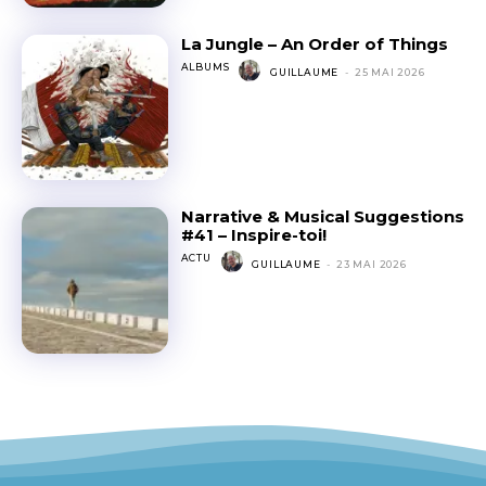
La Jungle – An Order of Things
ALBUMS
GUILLAUME
-
25 MAI 2026
Narrative & Musical Suggestions
#41 – Inspire-toi!
ACTU
GUILLAUME
-
23 MAI 2026