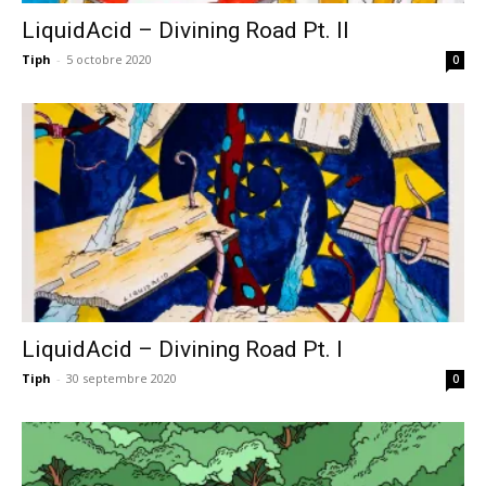
LiquidAcid – Divining Road Pt. II
Tiph
-
5 octobre 2020
0
LiquidAcid – Divining Road Pt. I
Tiph
-
30 septembre 2020
0