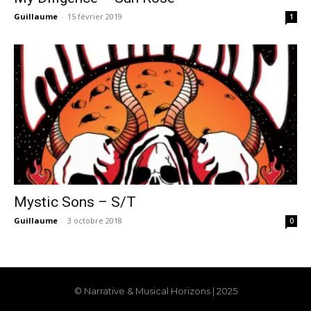
Guillaume
-
15 février 2019
1
Mystic Sons – S/T
Guillaume
-
3 octobre 2018
0
© Narrative & Musical Horizons | 2025