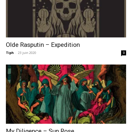
Olde Rasputin – Expedition
Tiph
-
23 juin 2020
0
My Diligence – Sun Rose