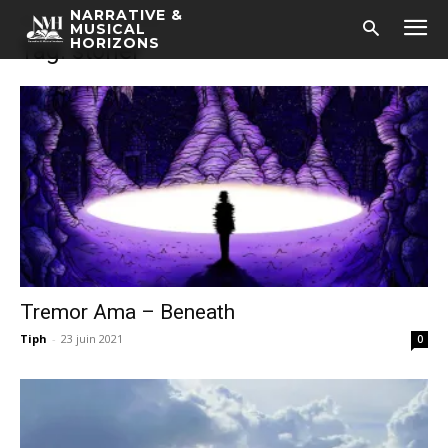
NARRATIVE &
Accueil
Tags
Stoner
MUSICAL
HORIZONS
Tag: stoner
Tremor Ama – Beneath
Tiph
-
23 juin 2021
0