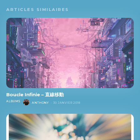
ARTICLES SIMILAIRES
Boucle Infinie – 直線移動
ALBUMS
ANTHONY
-
30 JANVIER 2018