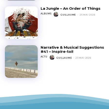
La Jungle – An Order of Things
ALBUMS
GUILLAUME
-
25 MAI 2026
Narrative & Musical Suggestions
#41 – Inspire-toi!
ACTU
GUILLAUME
-
23 MAI 2026