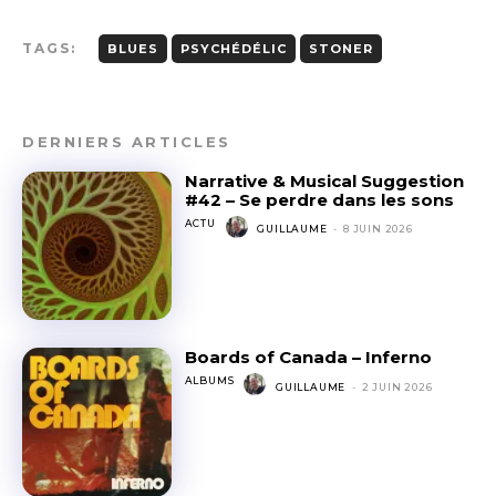
TAGS:
BLUES
PSYCHÉDÉLIC
STONER
DERNIERS ARTICLES
Narrative & Musical Suggestion
#42 – Se perdre dans les sons
ACTU
GUILLAUME
-
8 JUIN 2026
Boards of Canada – Inferno
ALBUMS
GUILLAUME
-
2 JUIN 2026