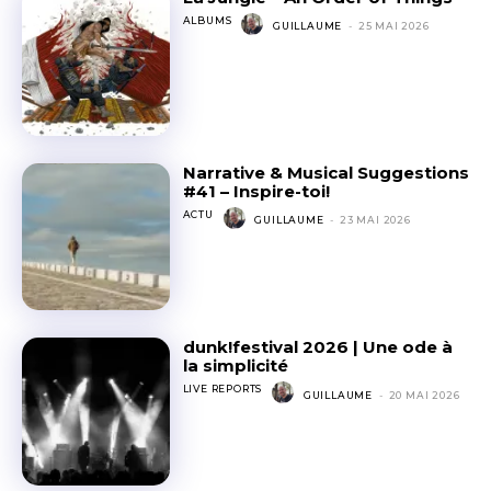
ALBUMS
GUILLAUME
-
25 MAI 2026
Narrative & Musical Suggestions
#41 – Inspire-toi!
ACTU
GUILLAUME
-
23 MAI 2026
dunk!festival 2026 | Une ode à
la simplicité
LIVE REPORTS
GUILLAUME
-
20 MAI 2026