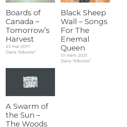
Boards of
Black Sheep
Canada –
Wall – Songs
Tomorrow’s
For The
Harvest
Enemal
Queen
23 mai 2017
Dans "Albums"
10 mars 2021
Dans "Albums"
A Swarm of
the Sun –
The Woods