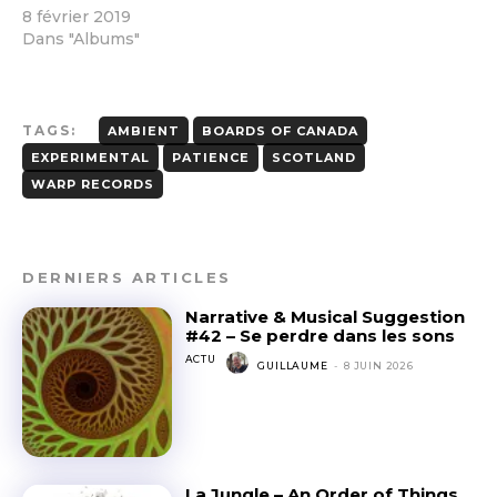
8 février 2019
Dans "Albums"
TAGS:
AMBIENT
BOARDS OF CANADA
EXPERIMENTAL
PATIENCE
SCOTLAND
WARP RECORDS
DERNIERS ARTICLES
Narrative & Musical Suggestion
#42 – Se perdre dans les sons
ACTU
GUILLAUME
-
8 JUIN 2026
La Jungle – An Order of Things