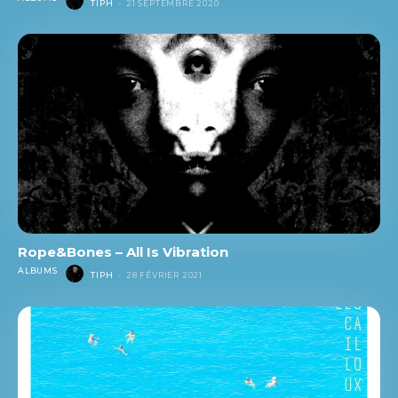
TIPH
-
21 SEPTEMBRE 2020
Rope&Bones – All Is Vibration
ALBUMS
TIPH
-
28 FÉVRIER 2021