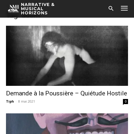
NARRATIVE &
Accueil
Tags
Doom
MUSICAL
HORIZONS
Tag: doom
Demande à la Poussière – Quiétude Hostile
Tiph
-
8 mai 2021
0