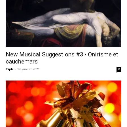
New Musical Suggestions #3 • Onirisme et
cauchemars
Tiph
-
18 janvier 2021
0