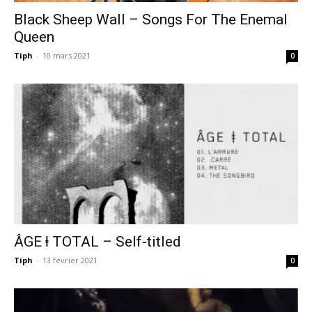
Black Sheep Wall – Songs For The Enemal
Queen
Tiph
-
10 mars 2021
0
ÂGE ⱡ TOTAL – Self-titled
Tiph
-
13 février 2021
0