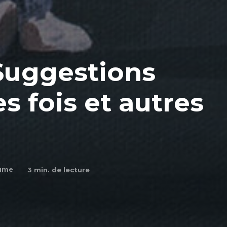
Suggestions
s fois et autres
aume
3
min. de lecture