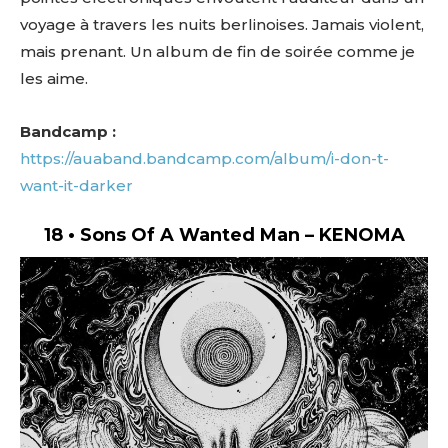
voyage à travers les nuits berlinoises. Jamais violent,
mais prenant. Un album de fin de soirée comme je
les aime.
Bandcamp :
https://auaband.bandcamp.com/album/i-don-t-
want-it-darker
18 • Sons Of A Wanted Man – KENOMA