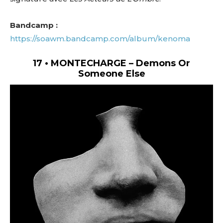
Bandcamp :
https://soawm.bandcamp.com/album/kenoma
17 • MONTECHARGE – Demons Or
Someone Else