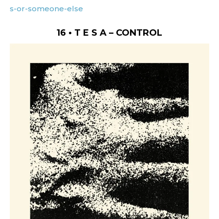
s-or-someone-else
16 • T E S A – CONTROL