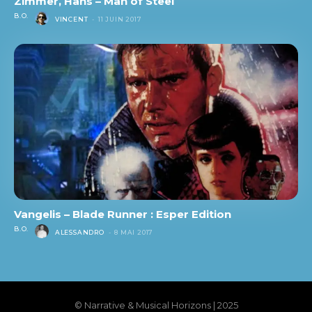
Zimmer, Hans – Man of Steel
B.O.
VINCENT
-
11 JUIN 2017
Vangelis – Blade Runner : Esper Edition
B.O.
ALESSANDRO
-
8 MAI 2017
© Narrative & Musical Horizons | 2025