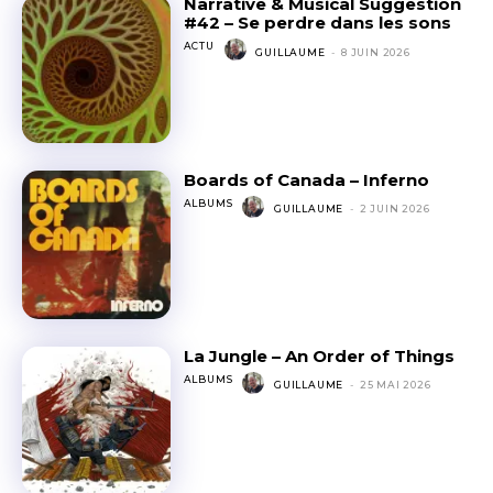
Narrative & Musical Suggestion
#42 – Se perdre dans les sons
ACTU
GUILLAUME
-
8 JUIN 2026
Boards of Canada – Inferno
ALBUMS
GUILLAUME
-
2 JUIN 2026
La Jungle – An Order of Things
ALBUMS
GUILLAUME
-
25 MAI 2026