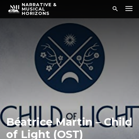
NARRATIVE &
MUSICAL
HORIZONS
Béatrice Martin – Child
of Light (OST)