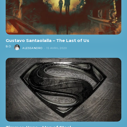
Gustavo Santaolalla – The Last of Us
B.O.
ALESSANDRO
-
15 AVRIL 2020