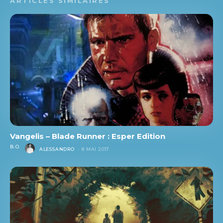
ARTICLES SIMILAIRES
Vangelis – Blade Runner : Esper Edition
B.O.
ALESSANDRO
-
8 MAI 2017