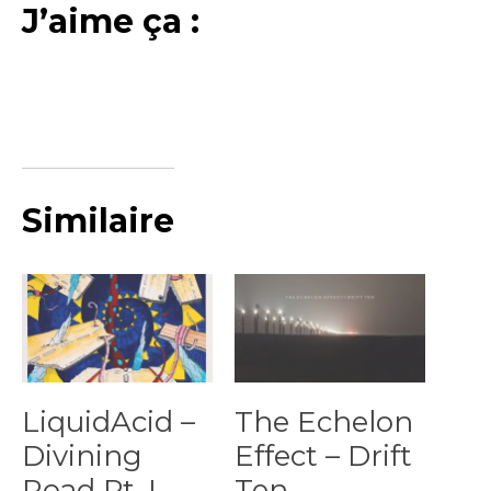
J’aime ça :
Similaire
LiquidAcid –
The Echelon
Divining
Effect – Drift
Road Pt. I
Ten