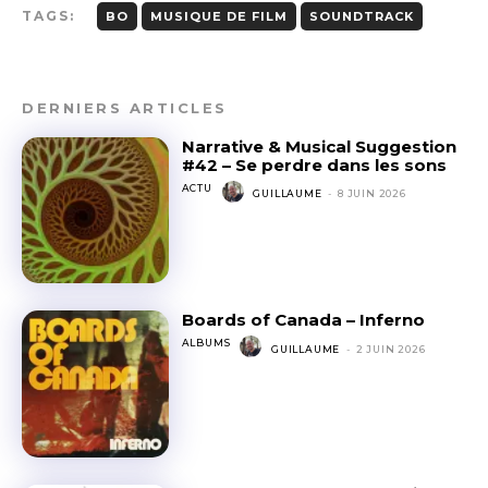
TAGS:
BO
MUSIQUE DE FILM
SOUNDTRACK
DERNIERS ARTICLES
Narrative & Musical Suggestion
#42 – Se perdre dans les sons
ACTU
GUILLAUME
-
8 JUIN 2026
Boards of Canada – Inferno
ALBUMS
GUILLAUME
-
2 JUIN 2026