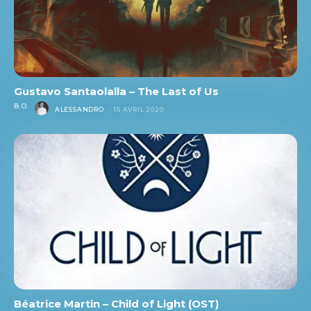
Gustavo Santaolalla – The Last of Us
B.O.
ALESSANDRO
-
15 AVRIL 2020
Béatrice Martin – Child of Light (OST)