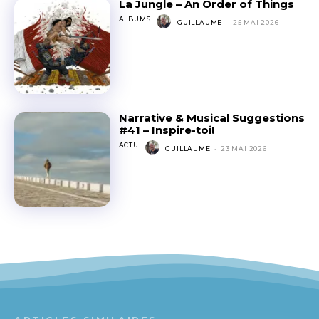
La Jungle – An Order of Things
ALBUMS
GUILLAUME
-
25 MAI 2026
Narrative & Musical Suggestions
#41 – Inspire-toi!
ACTU
GUILLAUME
-
23 MAI 2026