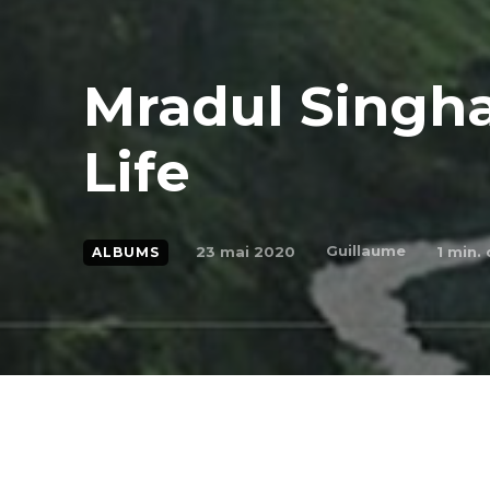
Mradul Singha
Life
Guillaume
23 mai 2020
1
min. 
ALBUMS