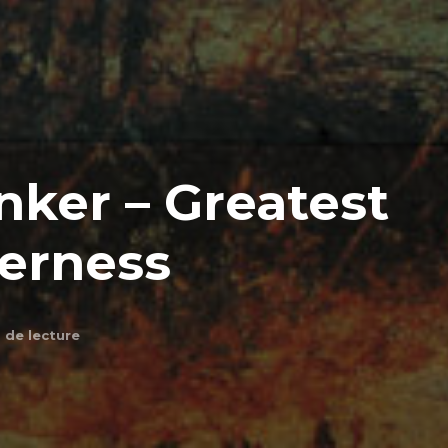
nker – Greatest
erness
 de lecture