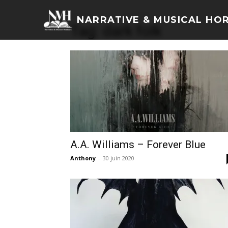
Accueil
Tags
Dark folk
NARRATIVE & MUSICAL HO
Tag: dark folk
A.A. Williams – Forever Blue
Anthony
-
30 juin 2020