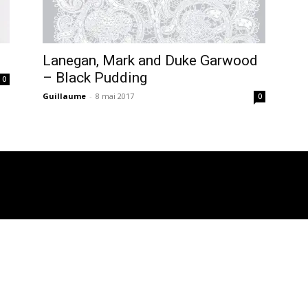
Lanegan, Mark and Duke Garwood
– Black Pudding
0
Guillaume
-
8 mai 2017
0