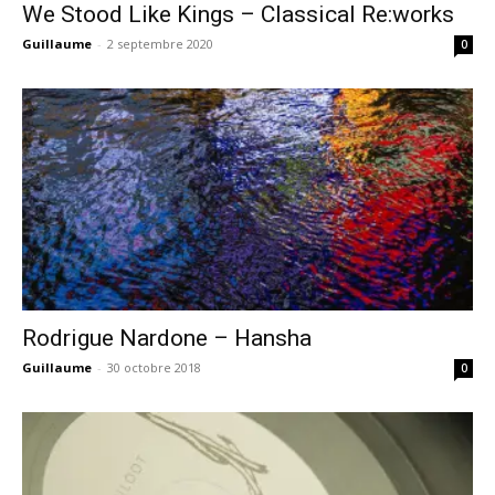
We Stood Like Kings – Classical Re:works
Guillaume
-
2 septembre 2020
0
Rodrigue Nardone – Hansha
Guillaume
-
30 octobre 2018
0