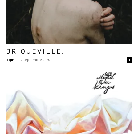
B R I Q U E V I L L E...
Tiph
-
17 septembre 2020
1