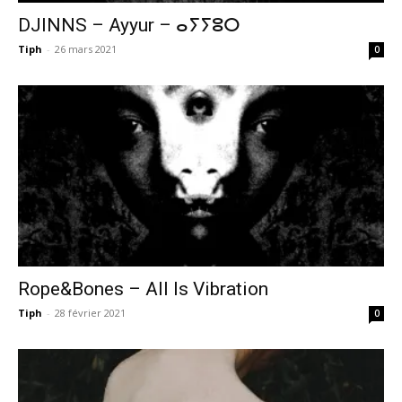
DJINNS – Ayyur – ⴰⵢⵢⵓⵔ
Tiph
-
26 mars 2021
0
Rope&Bones – All Is Vibration
Tiph
-
28 février 2021
0