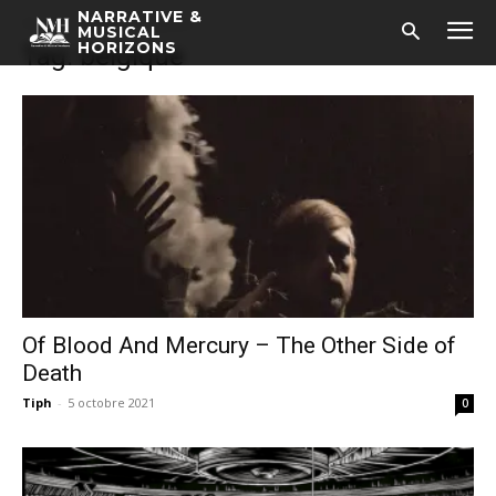
NARRATIVE &
Accueil
Tags
Belgique
MUSICAL
HORIZONS
Tag: belgique
Of Blood And Mercury – The Other Side of
Death
Tiph
-
5 octobre 2021
0