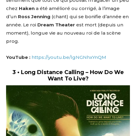
sentiment que tout ce qui pouvait m’agacer un peu
chez
Haken
a été amélioré ou corrigé, à l’image
d’un
Ross Jenning
(chant) qui se bonifie d’année en
année. Le roi
Dream Theater
est mort (depuis un
moment), longue vie au nouveau roi de la scène
prog.
YouTube :
https://youtu.be/lgNGNhxYnQM
3 • Long Distance Calling – How Do We
Want To Live?