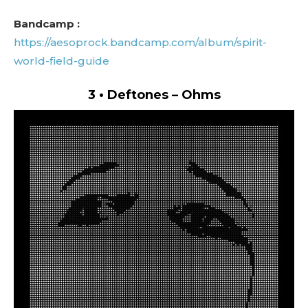
Bandcamp :
https://aesoprock.bandcamp.com/album/spirit-
world-field-guide
3 • Deftones – Ohms