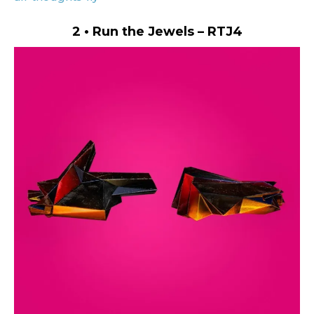
2 • Run the Jewels – RTJ4