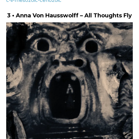
c-ii-mesozoic-cenozoic
3 • Anna Von Hausswolff – All Thoughts Fly