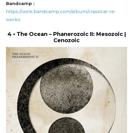
Bandcamp :
https://wslk.bandcamp.com/album/classical-re-
works
4 • The Ocean – Phanerozoic II: Mesozoic |
Cenozoic