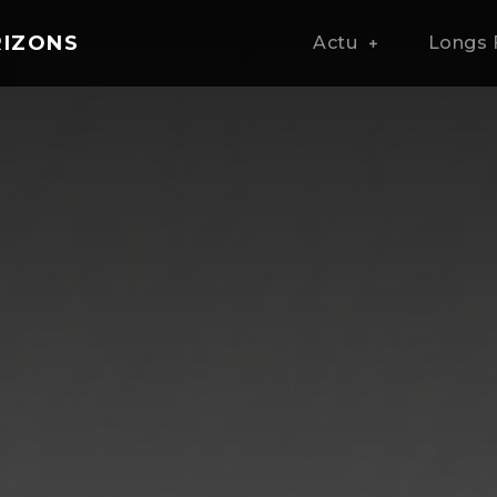
RIZONS
Actu
Longs 