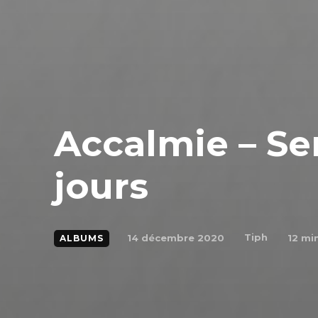
Accalmie – Se
jours
Tiph
14 décembre 2020
12
min
ALBUMS