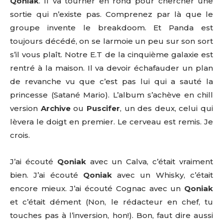
Qoniak
. Il va tourner en rond pour chercher une
sortie qui n’existe pas. Comprenez par là que le
groupe invente le breakdoom. Et Panda est
toujours décédé, on se larmoie un peu sur son sort
s’il vous plaît. Notre E.T de la cinquième galaxie est
rentré à la maison. Il va devoir échafauder un plan
de revanche vu que c’est pas lui qui a sauté la
princesse (Satané Mario). L’album s’achève en chill
version
Archive
ou
Puscifer
, un des deux, celui qui
lèvera le doigt en premier. Le cerveau est remis. Je
crois.
J’ai écouté
Qoniak
avec un Calva, c’était vraiment
bien. J’ai écouté
Qoniak
avec un Whisky, c’était
encore mieux. J’ai écouté Cognac avec un
Qoniak
et c’était dément (Non, le rédacteur en chef, tu
touches pas à l’inversion, hon!). Bon, faut dire aussi