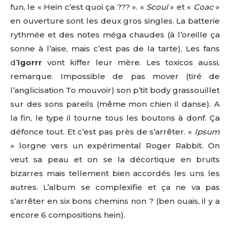
fun, le « Hein c’est quoi ça ??? ». «
Scoul
» et «
Coac
»
en ouverture sont les deux gros singles. La batterie
rythmée et des notes méga chaudes (à l’oreille ça
sonne à l’aise, mais c’est pas de la tarte). Les fans
d’
Igorrr
vont kiffer leur mère. Les toxicos aussi,
remarque. Impossible de pas mover (tiré de
l’anglicisation To mouvoir) son p’tit body grassouillet
sur des sons pareils (même mon chien il danse). A
la fin, le type il tourne tous les boutons à donf. Ça
défonce tout. Et c’est pas près de s’arrêter. «
Ipsum
» lorgne vers un expérimental Roger Rabbit. On
veut sa peau et on se la décortique en bruits
bizarres mais tellement bien accordés les uns les
autres. L’album se complexifie et ça ne va pas
s’arrêter en six bons chemins non ? (ben ouais, il y a
encore 6 compositions hein).