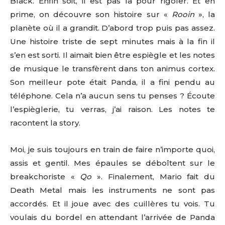
Black. Enfin soit, il est pas là pour rigoler. Et en
prime, on découvre son histoire sur «
Rooin
», la
planète où il a grandit. D’abord trop puis pas assez.
Une histoire triste de sept minutes mais à la fin il
s’en est sorti. Il aimait bien être espiègle et les notes
de musique le transfèrent dans ton animus cortex.
Son meilleur pote était Panda, il a fini pendu au
téléphone. Cela n’a aucun sens tu penses ? Écoute
l’espièglerie, tu verras, j’ai raison. Les notes te
racontent la story.
Moi, je suis toujours en train de faire n’importe quoi,
assis et gentil. Mes épaules se déboîtent sur le
breakchoriste «
Qo
». Finalement, Mario fait du
Death Metal mais les instruments ne sont pas
accordés. Et il joue avec des cuillères tu vois. Tu
voulais du bordel en attendant l’arrivée de Panda