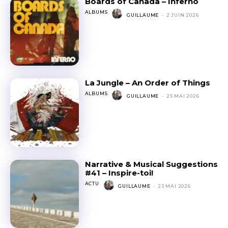
Boards of Canada – Inferno
ALBUMS
GUILLAUME
-
2 JUIN 2026
La Jungle – An Order of Things
ALBUMS
GUILLAUME
-
25 MAI 2026
Narrative & Musical Suggestions
#41 – Inspire-toi!
ACTU
GUILLAUME
-
23 MAI 2026