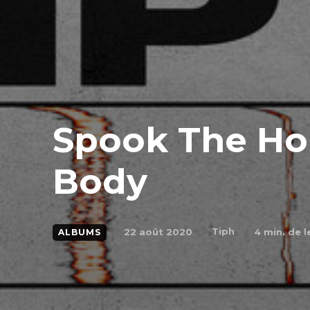
Spook The Ho
Body
Tiph
22 août 2020
4
min. de l
ALBUMS