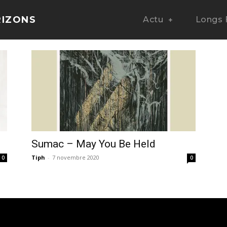
RIZONS
Actu
Longs 
Sumac – May You Be Held
Tiph
-
7 novembre 2020
0
0