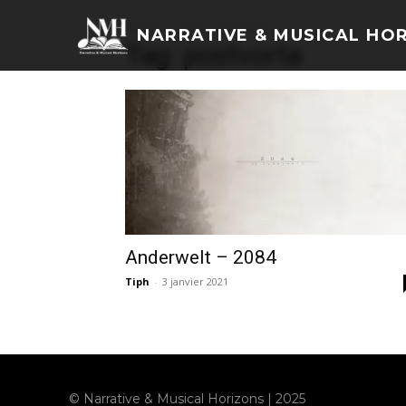
Accueil
Tags
Postvorta
NARRATIVE & MUSICAL HO
Tag: postvorta
Anderwelt – 2084
Tiph
-
3 janvier 2021
© Narrative & Musical Horizons | 2025