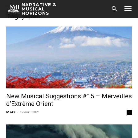
NARRATIVE &
Accueil
Tags
Japan
MUSICAL
HORIZONS
Tag: japan
New Musical Suggestions #15 – Merveilles
d’Extrême Orient
Mats
-
12 avril 2021
0