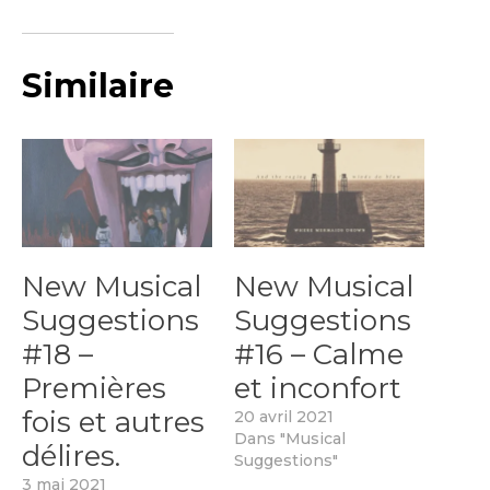
a
r
g
Similaire
e
m
e
n
t
…
New Musical
New Musical
Suggestions
Suggestions
#18 –
#16 – Calme
Premières
et inconfort
fois et autres
20 avril 2021
Dans "Musical
délires.
Suggestions"
3 mai 2021