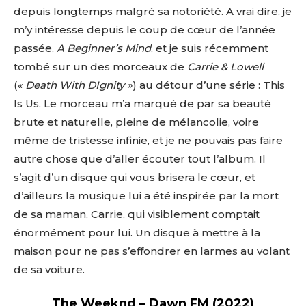
depuis longtemps malgré sa notoriété. A vrai dire, je
m’y intéresse depuis le coup de cœur de l’année
passée,
A Beginner’s Mind
, et je suis récemment
tombé sur un des morceaux de
Carrie & Lowell
(
« Death With DIgnity »
) au détour d’une série : This
Is Us. Le morceau m’a marqué de par sa beauté
brute et naturelle, pleine de mélancolie, voire
même de tristesse infinie, et je ne pouvais pas faire
autre chose que d’aller écouter tout l’album. Il
s’agit d’un disque qui vous brisera le cœur, et
d’ailleurs la musique lui a été inspirée par la mort
de sa maman, Carrie, qui visiblement comptait
énormément pour lui. Un disque à mettre à la
maison pour ne pas s’effondrer en larmes au volant
de sa voiture.
The Weeknd – Dawn FM (2022)