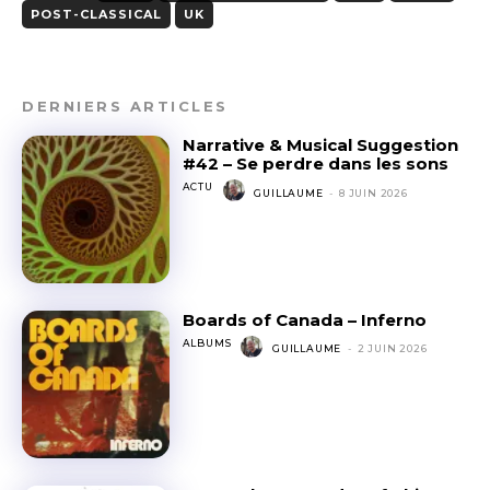
POST-CLASSICAL
UK
DERNIERS ARTICLES
Narrative & Musical Suggestion
#42 – Se perdre dans les sons
ACTU
GUILLAUME
-
8 JUIN 2026
Boards of Canada – Inferno
ALBUMS
GUILLAUME
-
2 JUIN 2026