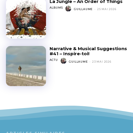
La Jungle – An Order of Things
ALBUMS
GUILLAUME
-
25 MAI 2026
Narrative & Musical Suggestions
#41 – Inspire-toi!
ACTU
GUILLAUME
-
23 MAI 2026
ARTICLES SIMILAIRES