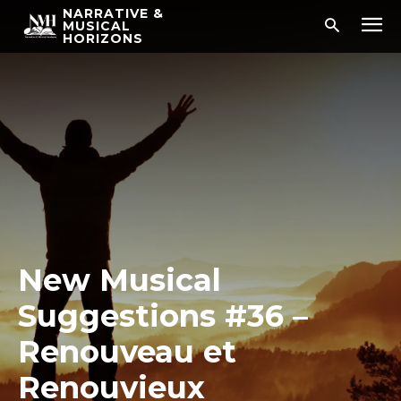
NARRATIVE &
MUSICAL
HORIZONS
New Musical
Suggestions #36 –
Renouveau et
Renouvieux