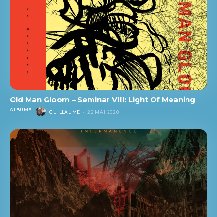
Old Man Gloom – Seminar VIII: Light Of Meaning
ALBUMS
GUILLAUME
-
22 MAI 2020