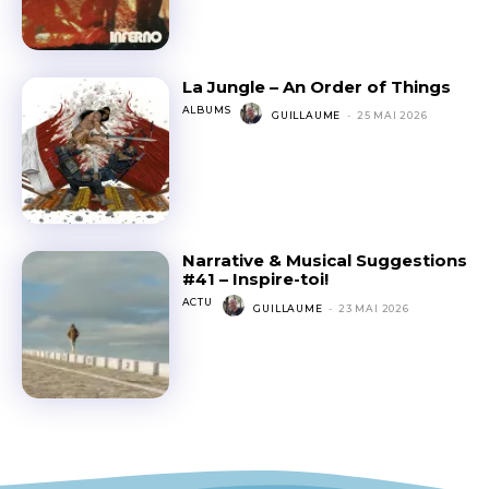
La Jungle – An Order of Things
ALBUMS
GUILLAUME
-
25 MAI 2026
Narrative & Musical Suggestions
#41 – Inspire-toi!
ACTU
GUILLAUME
-
23 MAI 2026