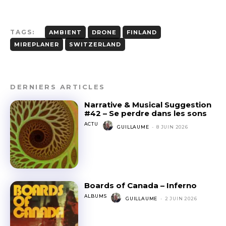
TAGS:
AMBIENT
DRONE
FINLAND
MIREPLANER
SWITZERLAND
DERNIERS ARTICLES
Narrative & Musical Suggestion
#42 – Se perdre dans les sons
ACTU
GUILLAUME
-
8 JUIN 2026
Boards of Canada – Inferno
ALBUMS
GUILLAUME
-
2 JUIN 2026