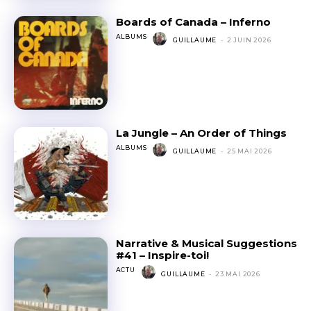
Boards of Canada – Inferno
ALBUMS
GUILLAUME
-
2 JUIN 2026
La Jungle – An Order of Things
ALBUMS
GUILLAUME
-
25 MAI 2026
Narrative & Musical Suggestions
#41 – Inspire-toi!
ACTU
GUILLAUME
-
23 MAI 2026