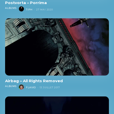
Postvorta – Porrima
ALBUMS
TIPH
-
27 MAI 2020
Airbag – All Rights Removed
ALBUMS
FLAVIO
-
13 JUILLET 2017