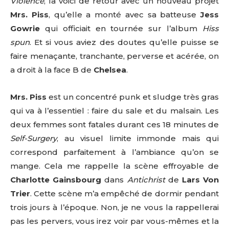
Violence
, la voici de retour avec un nouveau projet
Mrs. Piss
, qu’elle a monté avec sa batteuse
Jess
Gowrie
qui officiait en tournée sur l’album
Hiss
spun
. Et si vous aviez des doutes qu’elle puisse se
faire menaçante, tranchante, perverse et acérée, on
a droit à la face B de
Chelsea
.
Mrs. Piss
est un concentré punk et sludge très gras
qui va à l’essentiel : faire du sale et du malsain. Les
deux femmes sont fatales durant ces 18 minutes de
Self-Surgery
, au visuel limite immonde mais qui
correspond parfaitement à l’ambiance qu’on se
mange. Cela me rappelle la scène effroyable de
Charlotte Gainsbourg
dans
Antichrist
de
Lars Von
Trier
. Cette scène m’a empêché de dormir pendant
trois jours à l’époque. Non, je ne vous la rappellerai
pas les pervers, vous irez voir par vous-mêmes et la