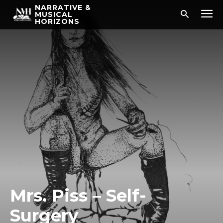
NARRATIVE &
MUSICAL
HORIZONS
Mrs. Piss – Self​-​
Surgery