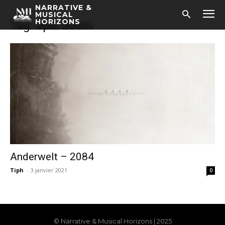
NARRATIVE &
Accueil
Tags
Epic doom
MUSICAL
HORIZONS
Tag: epic doom
Anderwelt – 2084
Tiph
-
3 janvier 2021
0
© Narrative & Musical Horizons | 2025