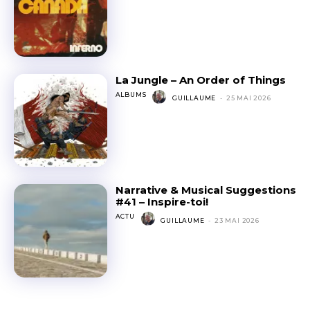
La Jungle – An Order of Things
ALBUMS
GUILLAUME
-
25 MAI 2026
Narrative & Musical Suggestions
#41 – Inspire-toi!
ACTU
GUILLAUME
-
23 MAI 2026