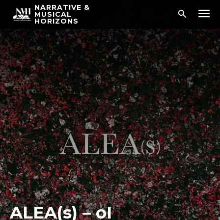
NARRATIVE &
MUSICAL
HORIZONS
ALEA(s) – oI