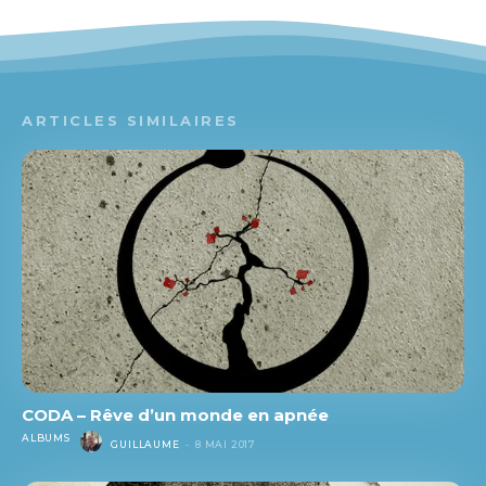
ARTICLES SIMILAIRES
CODA – Rêve d’un monde en apnée
ALBUMS
GUILLAUME
-
8 MAI 2017