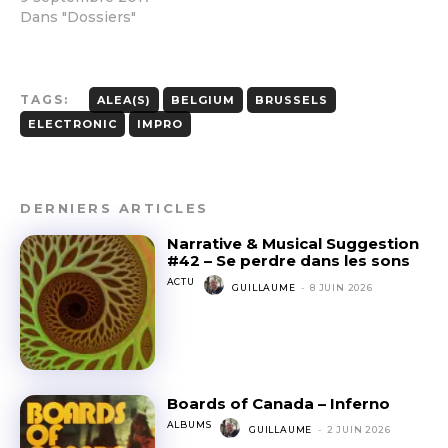
Dans "Dossiers"
TAGS:
ALEA(S)
BELGIUM
BRUSSELS
ELECTRONIC
IMPRO
DERNIERS ARTICLES
Narrative & Musical Suggestion
#42 – Se perdre dans les sons
ACTU
GUILLAUME
-
8 JUIN 2026
Boards of Canada – Inferno
ALBUMS
GUILLAUME
-
2 JUIN 2026